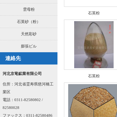
雲母粉
石英粉
石英砂（粉）
天然彩砂
膨張ビル
連絡先
河北京竜鉱業有限公司
石英粉
住所：河北省霊寿県慈河橋工
業区
電話：0311-82580802 /
82580028
ファックス：0311-82580486