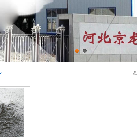
1
2
ル
現