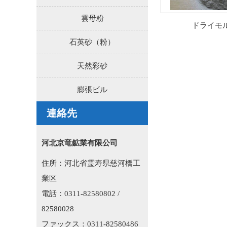
雲母粉
ドライモ
石英砂（粉）
天然彩砂
膨張ビル
連絡先
河北京竜鉱業有限公司
住所：河北省霊寿県慈河橋工
業区
電話：0311-82580802 /
82580028
ファックス：0311-82580486