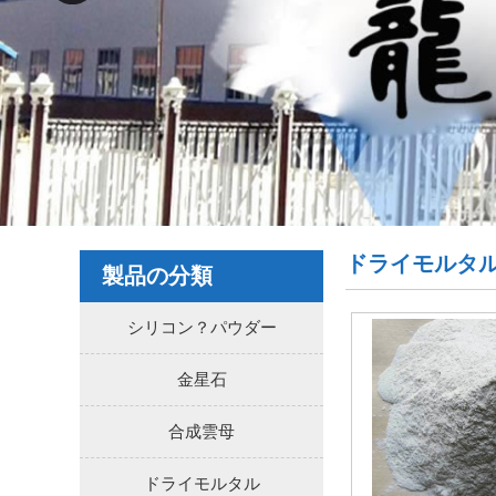
ドライモルタ
製品の分類
シリコン？パウダー
金星石
合成雲母
ドライモルタル