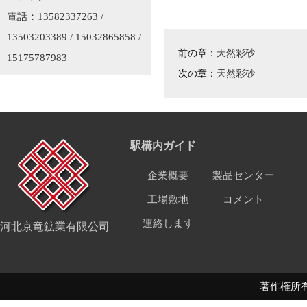
電話：13582337263 /
13503203389 / 15032865858 /
前の章：
天然彩砂
15175787983
次の章：
天然彩砂
駅構内ガイド
企業概要
製品センター
工場敷地
コメント
連絡します
河北京竜鉱業有限公司
著作権所有 