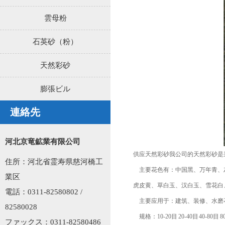
雲母粉
石英砂（粉）
天然彩砂
膨張ビル
連絡先
河北京竜鉱業有限公司
供应天然彩砂我公司的天然彩砂是
住所：河北省霊寿県慈河橋工
主要花色有：中国黑、万年青、灰
業区
虎皮黄、草白玉、汉白玉、雪花白
電話：0311-82580802 /
主要应用于：建筑、装修、水磨
82580028
规格：10-20目 20-40目 40-80目 80
ファックス：0311-82580486