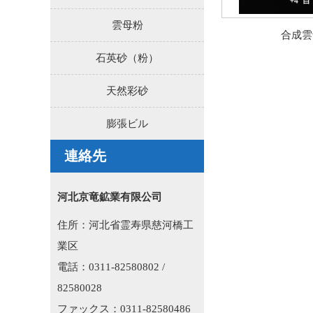
雲母粉
合成雲
石英砂（粉）
天然彩砂
膨張ビル
連絡先
河北京竜鉱業有限公司
住所：河北省霊寿県慈河橋工
業区
電話：0311-82580802 /
82580028
ファックス：0311-82580486