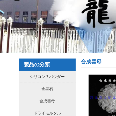
合成雲母
製品の分類
シリコン？パウダー
金星石
合成雲母
ドライモルタル