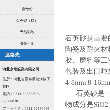
雲母粉
石英砂（粉）
天然彩砂
石英砂是重要
膨張ビル
陶瓷及耐火材
連絡先
胶、磨料等工业
河北京竜鉱業有限公司
包装及出口吨袋包装
住所：河北省霊寿県慈河橋工
4-8mm 8-1
業区
石英砂是一种
電話：0311-82580802 /
82580028
物成分是Si
ファックス：0311-82580486