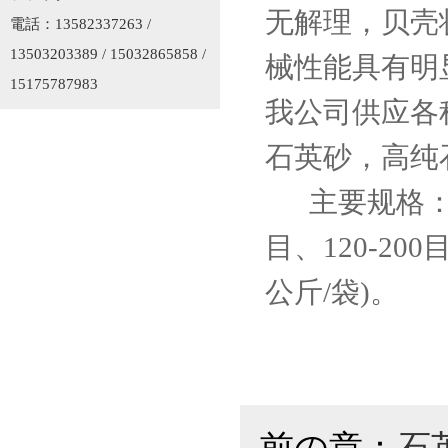
无解理，贝壳
電話：13582337263 /
13503203389 / 15032865858 /
械性能具有明显
15175787983
我公司供应各
石英砂，高纯
主要规格：4-6目
目、120-20
公斤/袋)。
前の章：
石