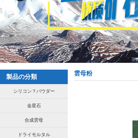
雲母粉
製品の分類
シリコン？パウダー
金星石
合成雲母
ドライモルタル