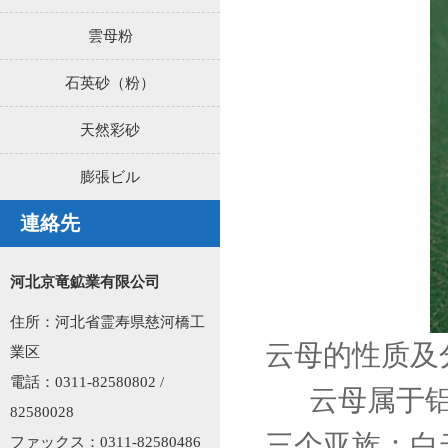
雲母粉
石英砂（粉）
天然彩砂
膨張ビル
連絡先
河北京竜鉱業有限公司
住所：河北省霊寿県慈河橋工
云母的性质及
業区
電話：0311-82580802 /
云母属于铝
82580028
三个亚族：白
ファックス：0311-82580486