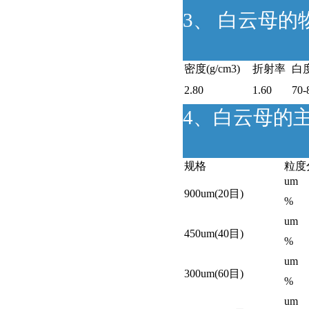
3、 白云母的
密度(g/cm3)
折射率
白
2.80
1.60
70-
4、白云母的
规格
粒度
um
900um(20目)
%
um
450um(40目)
%
um
300um(60目)
%
um