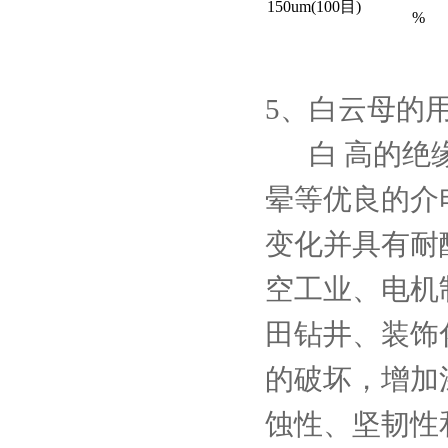
150um(100目)
%
5、白云母的
白 高的绝缘
晕等优良的介
变化并具有耐
空工业、电机
田钻井、装饰
的破坏，增加
蚀性、坚韧性