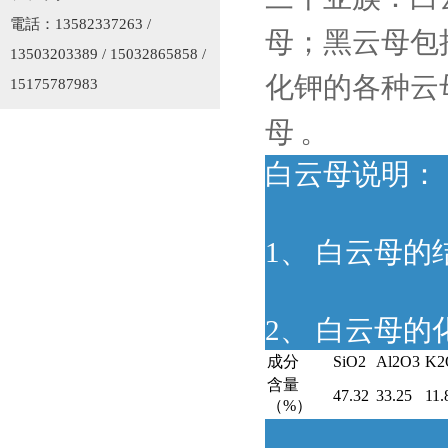
電話：13582337263 /
母；黑云母包
13503203389 / 15032865858 /
化钾的各种云
15175787983
母 。
白云母说明：
1、 白云母的结
2、 白云母的
成分
SiO2
Al2O3
K2
含量
47.32
33.25
11.
（%）