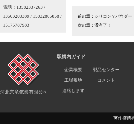
電話：13582337263 /
13503203389 / 15032865858 /
前の章：
シリコン？パウダー
15175787983
次の章：没有了！
駅構内ガイド
企業概要
製品センター
工場敷地
コメント
連絡します
河北京竜鉱業有限公司
著作権所有 