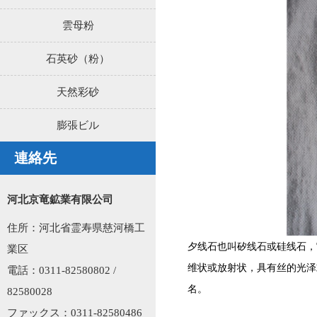
雲母粉
石英砂（粉）
天然彩砂
膨張ビル
連絡先
河北京竜鉱業有限公司
住所：河北省霊寿県慈河橋工
夕线石也叫矽线石或
硅线石
，
業区
维状或放射状，具有丝的光泽
電話：0311-82580802 /
名。
82580028
ファックス：0311-82580486