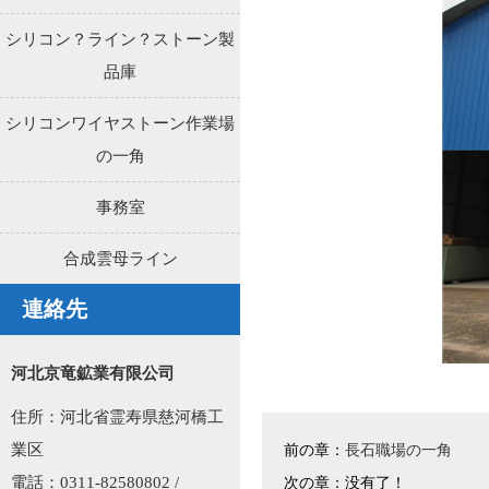
シリコン？ライン？ストーン製
品庫
シリコンワイヤストーン作業場
の一角
事務室
合成雲母ライン
連絡先
河北京竜鉱業有限公司
住所：河北省霊寿県慈河橋工
業区
前の章：
長石職場の一角
電話：0311-82580802 /
次の章：没有了！